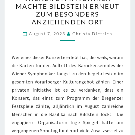
DER
MACHTE BILDSTEIN ERNEUT
WIENER
ZUM BESONDERS
SYMPHONIKER
ANZIEHENDEN ORT
MACHTE
BILDSTEIN
August 7, 2023
Christa Dietrich
ERNEUT
ZUM
Wer eines dieser Konzerte erlebt hat, der weiß, warum
BESONDERS
die Karten für den Auftritt des Barockensembles der
ANZIEHENDEN
Wiener Symphoniker längst zu den begehrtesten im
ORT
gesamten Vorarlberger Kulturangebot zählen. Einer
privaten Initiative ist es zu verdanken, dass ein
Konzert, das einst zum Programm der Bregenzer
Festspiele zählte, alljährlich im August zahlreiche
Menschen in die Basilika nach Bildstein lockt. Die
engagierte Organisatorin Inge Spiegel hatte am
vergangenen Sonntag für derart viele Zusatzsessel zu