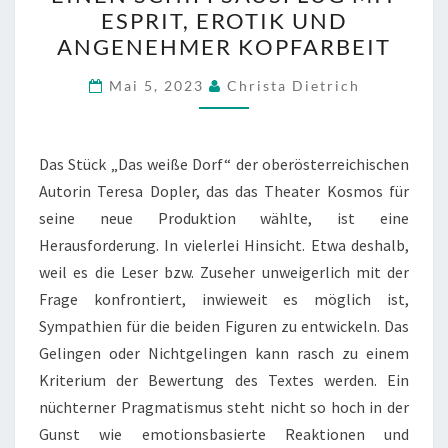
BIETET
ESPRIT, EROTIK UND
EINEN
ANGENEHMER KOPFARBEIT
SCHIFFSAUSFLUG
MIT
Mai 5, 2023
Christa Dietrich
ESPRIT,
EROTIK
Das Stück „Das weiße Dorf“ der oberösterreichischen
UND
Autorin Teresa Dopler, das das Theater Kosmos für
ANGENEHMER
seine neue Produktion wählte, ist eine
KOPFARBEIT
Herausforderung. In vielerlei Hinsicht. Etwa deshalb,
weil es die Leser bzw. Zuseher unweigerlich mit der
Frage konfrontiert, inwieweit es möglich ist,
Sympathien für die beiden Figuren zu entwickeln. Das
Gelingen oder Nichtgelingen kann rasch zu einem
Kriterium der Bewertung des Textes werden. Ein
nüchterner Pragmatismus steht nicht so hoch in der
Gunst wie emotionsbasierte Reaktionen und