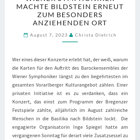
DER
MACHTE BILDSTEIN ERNEUT
WIENER
ZUM BESONDERS
SYMPHONIKER
ANZIEHENDEN ORT
MACHTE
BILDSTEIN
August 7, 2023
Christa Dietrich
ERNEUT
ZUM
Wer eines dieser Konzerte erlebt hat, der weiß, warum
BESONDERS
die Karten für den Auftritt des Barockensembles der
ANZIEHENDEN
Wiener Symphoniker längst zu den begehrtesten im
ORT
gesamten Vorarlberger Kulturangebot zählen. Einer
privaten Initiative ist es zu verdanken, dass ein
Konzert, das einst zum Programm der Bregenzer
Festspiele zählte, alljährlich im August zahlreiche
Menschen in die Basilika nach Bildstein lockt. Die
engagierte Organisatorin Inge Spiegel hatte am
vergangenen Sonntag für derart viele Zusatzsessel zu