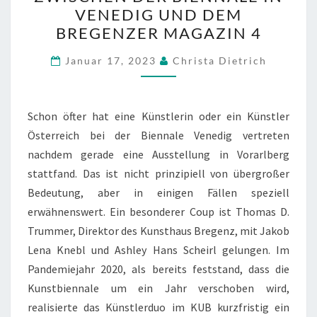
ZWISCHEN
VENEDIG UND DEM
DER
BREGENZER MAGAZIN 4
BIENNALE
IN
Januar 17, 2023
Christa Dietrich
VENEDIG
UND
Schon öfter hat eine Künstlerin oder ein Künstler
DEM
Österreich bei der Biennale Venedig vertreten
BREGENZER
nachdem gerade eine Ausstellung in Vorarlberg
MAGAZIN
stattfand. Das ist nicht prinzipiell von übergroßer
4
Bedeutung, aber in einigen Fällen speziell
erwähnenswert. Ein besonderer Coup ist Thomas D.
Trummer, Direktor des Kunsthaus Bregenz, mit Jakob
Lena Knebl und Ashley Hans Scheirl gelungen. Im
Pandemiejahr 2020, als bereits feststand, dass die
Kunstbiennale um ein Jahr verschoben wird,
realisierte das Künstlerduo im KUB kurzfristig ein