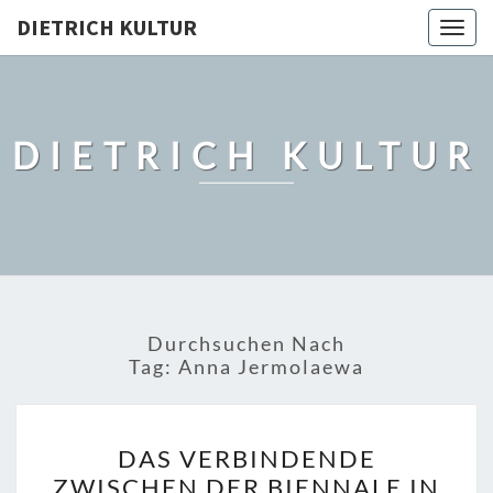
DIETRICH KULTUR
Togg
navig
DIETRICH KULTUR
Durchsuchen Nach
Tag:
Anna Jermolaewa
DAS
DAS VERBINDENDE
VERBINDENDE
ZWISCHEN DER BIENNALE IN