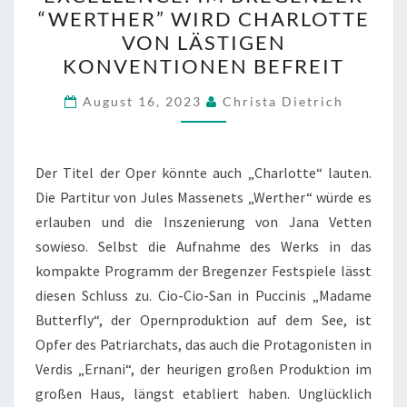
EXCELLENCE:
“WERTHER” WIRD CHARLOTTE
IM
VON LÄSTIGEN
BREGENZER
KONVENTIONEN BEFREIT
“WERTHER”
WIRD
August 16, 2023
Christa Dietrich
CHARLOTTE
VON
Der Titel der Oper könnte auch „Charlotte“ lauten.
LÄSTIGEN
Die Partitur von Jules Massenets „Werther“ würde es
KONVENTIONEN
erlauben und die Inszenierung von Jana Vetten
BEFREIT
sowieso. Selbst die Aufnahme des Werks in das
kompakte Programm der Bregenzer Festspiele lässt
diesen Schluss zu. Cio-Cio-San in Puccinis „Madame
Butterfly“, der Opernproduktion auf dem See, ist
Opfer des Patriarchats, das auch die Protagonisten in
Verdis „Ernani“, der heurigen großen Produktion im
großen Haus, längst etabliert haben. Unglücklich